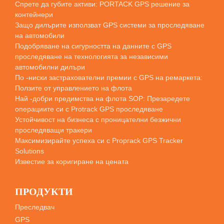
Спрете да губите активи: PORTACK GPS решение за
контейнери
Защо дилърите използват GPS системи за проследяване
на автомобили
Подобряване на сигурността на данните с GPS
проследяване на технологията за независими
автомобилни дилъри
По -ниски застрахователни премии с GPS на ремаркета:
Ползите от управлението на флота
Най -добри предимства на флота SOP: Презаредете
операциите си с Protrack GPS проследяване
Устойчивост на бизнеса с проницателни безжични
проследяващи тракери
Максимизирайте успеха си с Proprack GPS Tracker
Solutions
Известие за коригиране на цената
ПРОДУКТИ
Преследвач
GPS