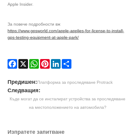
Apple Insider.
За повече подробности вж
https://www.gpsworld.com/apple-applies-for-license-to-install-
gps-testing-equipment-at-apple-park/
Facebook
X
WhatsApp
Pinterest
LinkedIn
Share
Предишен:
Платформа за проследяване Protrack
Следващия:
Къде могат да се инсталират устройства за проследяване
на местоположението на автомобила?
Изпратете запитване