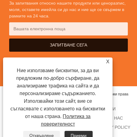
За запитвания относно нашите продукти или ценоразпис,
моля, оставете имейла си до нас и ние ще се свържем в
рамките на 24 часа.
X
Ние използваме бисквитки, за да ви
предложим по-добро сърфиране, да
анализираме трафика на сайта и да
персонализираме съдържанието.
Copyright © 2020 Шенжен iTrybrand Technology Co., Ltd Всички права
Използвайки този сайт, вие се
запазени.
съгласявате с използването на бисквитки
У ДОМА
ЗА НАС
ПРОДУКТИ
НОВИНИ
от наша страна.
Политика за
ИЗПРАТЕТЕ ЗАПИТВАНЕ
СВЪРЖЕТЕ СЕ С НАС
поверителност
ВРЪЗКИ
SITEMAP
RSS
XML
PRIVACY POLICY
Отхвърляне
Приеми