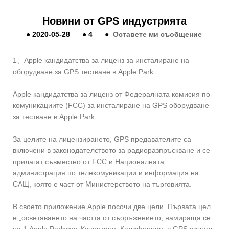
Новини от GPS индустрията
●
2020-05-28
●
4
●
Оставете ми съобщение
1、Apple кандидатства за лиценз за инсталиране на
оборудване за GPS тестване в Apple Park
Apple кандидатства за лиценз от Федералната комисия по
комуникациите (FCC) за инсталиране на GPS оборудване
за тестване в Apple Park.
За целите на лицензирането, GPS предавателите са
включени в законодателството за радиоразпръскване и се
прилагат съвместно от FCC и Националната
администрация по телекомуникации и информация на
САЩ, която е част от Министерството на търговията.
В своето приложение Apple посочи две цели. Първата цел
е „осветяването на частта от съоръжението, намираща се
на 1 Apple Parkway, Купертино, Калифорния, с GPS сигнал,