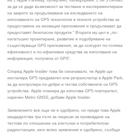
за да се даде възможност за тестване и експериментиране
на закрито за продължаване на изследването на
използването на GPS технологии в техните устройства за
предоставяне на иновации приложения и продължават да
предоставят безопасни продукти.“ Втората му цел е „по-
нататъшно проектиране, развитие и подобряване на
съществуващи GPS приложения, за да осигурят по-голяма
ефективност и по-ефективни средства за използване на
информация, получена от GPS“.
Според Apple Insider това би означавало, че Apple ще
инсталира GPS предавател или ретранслатор в Apple Park,
за да контролира по-добре и тества собствените си GPS
устройства. Apple планира да използва GPS повторител,
наречен Metro GNSS, добави Apple Insider.
Заявлението все още не е одобрено, но преди това Apple
кандидатства три пъти за лицензи за провеждане на
тестове по отношение на клетъчни и потребителски
радиостанции, като всяко заявление е одобрено, съобщи